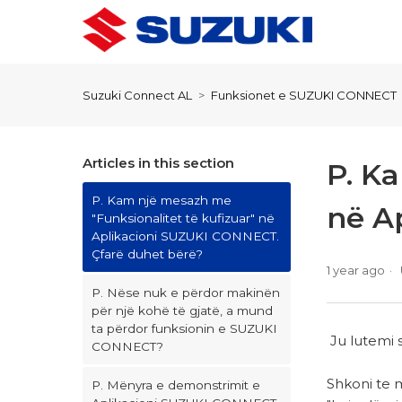
Suzuki Connect AL
Funksionet e SUZUKI CONNECT
Articles in this section
P. K
P. Kam një mesazh me
në A
"Funksionalitet të kufizuar" në
Aplikacioni SUZUKI CONNECT.
Çfarë duhet bërë?
1 year ago
P. Nëse nuk e përdor makinën
për një kohë të gjatë, a mund
ta përdor funksionin e SUZUKI
Ju lutemi 
CONNECT?
Shkoni te m
P. Mënyra e demonstrimit e