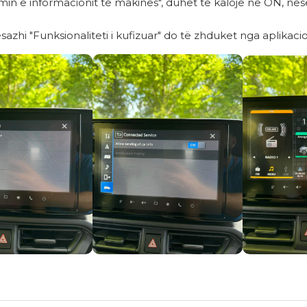
imin e informacionit të makinës", duhet të kalojë në ON, n
azhi "Funksionaliteti i kufizuar" do të zhduket nga aplik