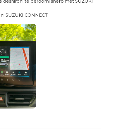
ëse dëshironi të përdorni shërbimet SUZUKI
acioni SUZUKI CONNECT.