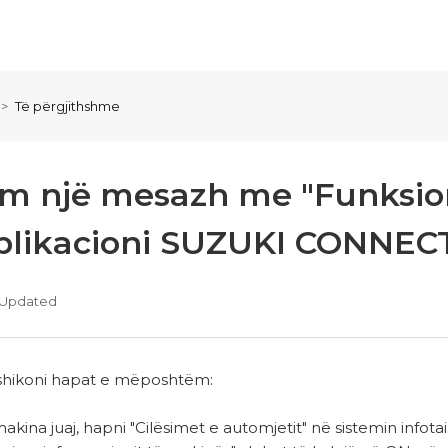
Të përgjithshme
am një mesazh me "Funksiona
plikacioni SUZUKI CONNECT
Updated
shikoni hapat e mëposhtëm:
akina juaj, hapni "Cilësimet e automjetit" në sistemin infota