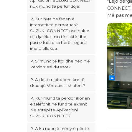
Aplikacioni SUZUKI CONNECT
"Lejo dërg
nuk mund të përfundojë.
CONNECT.
Më pas mes
P. Kur hyra në faqen e
internetit të përdoruesit
SUZUKI CONNECT ose nuk e
dija fjalëkalimin të saktë dhe
pasi e futa disa herë, llogaria
ime u bllokua.
P. Si mund të ftoj dhe heq një
Përdoruesi dytësor?
P. A do të njoftohem kur të
skadojë Vërtetimi i shoferit?
P. Kur mund ta përdor ikonën
e telefonit në fund të ekranit
Në shtëpi të Aplikacioni
SUZUKI CONNECT?
P. A ka ndonjë mënyrë për të