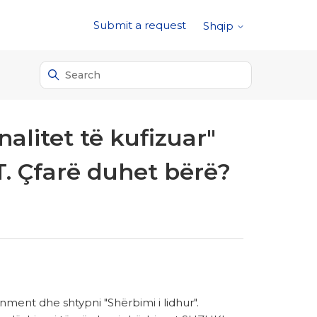
Submit a request
Shqip
litet të kufizuar"
. Çfarë duhet bërë?
inment dhe shtypni "Shërbimi i lidhur".