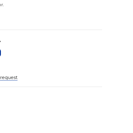
r.
?
 request