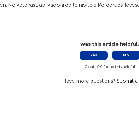
en. Në këtë rast, aplikacioni do të njoftojë Përdoruesi kryeso
Was this article helpful
Yes
No
0 out of 0 found this helpful
Have more questions?
Submit a