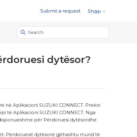
Submit a request
Shqip
ërdoruesi dytësor?
orë në Aplikacioni SUZUKI CONNECT. Prekni
htëpi të Aplikacioni SUZUKI CONNECT. Nga
 e disponueshme për Përdoruesi dytësordhe
qët. Përdoruesit dytësorë gjithashtu mund të