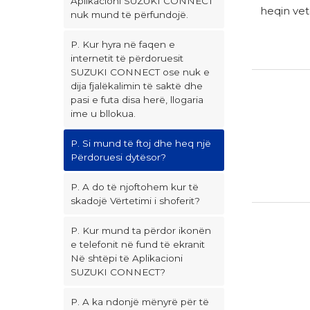
Aplikacioni SUZUKI CONNECT
heqin vet
nuk mund të përfundojë.
P. Kur hyra në faqen e
internetit të përdoruesit
SUZUKI CONNECT ose nuk e
dija fjalëkalimin të saktë dhe
pasi e futa disa herë, llogaria
ime u bllokua.
P. Si mund të ftoj dhe heq një
Përdoruesi dytësor?
P. A do të njoftohem kur të
skadojë Vërtetimi i shoferit?
P. Kur mund ta përdor ikonën
e telefonit në fund të ekranit
Në shtëpi të Aplikacioni
SUZUKI CONNECT?
P. A ka ndonjë mënyrë për të