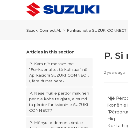
Suzuki Connect AL
Funksionet e SUZUKI CONNECT
Articles in this section
P. Si
P. Kam një mesazh me
"Funksionalitet të kufizuar" në
2 years ago
Aplikacioni SUZUKI CONNECT.
Çfarë duhet bërë?
P. Nëse nuk e përdor makinën
Një Përdo
për një kohë të gjatë, a mund
ikonën e 
ta përdor funksionin e SUZUKI
CONNECT?
[Përdorue
Hiq.
P. Mënyra e demonstrimit e
Kur ta hi