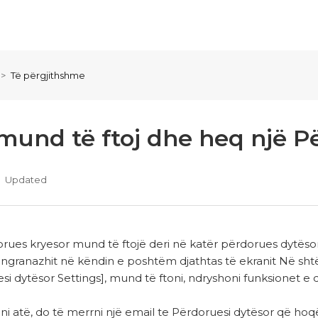
Të përgjithshme
 mund të ftoj dhe heq një P
Updated
rues kryesor mund të ftojë deri në katër përdorues dytës
ingranazhit në këndin e poshtëm djathtas të ekranit Në s
si dytësor Settings], mund të ftoni, ndryshoni funksionet
qni atë, do të merrni një email te Përdoruesi dytësor që ho